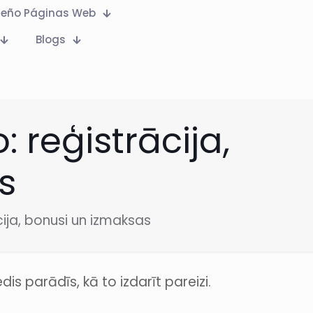
seño Páginas Web
Blogs
 reģistrācija,
s
ija, bonusi un izmaksas
s parādīs, kā to izdarīt pareizi.