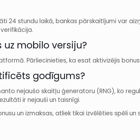
i 24 stundu laikā, bankas pārskaitījumi var ai
erifikācija.
 uz mobilo versiju?
platformā. Pārliecinieties, ka esat aktivizējis bo
rtificēts godīgums?
anto nejaušo skaitļu ģeneratoru (RNG), ko regu
ltāti ir nejauši un taisnīgi.
usu un izmaksas, atliek tikai izvēlēties spēli un 