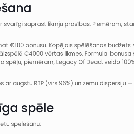
ēšana
 svarīgi saprast likmju prasības. Piemēram, st
t €100 bonusu. Kopējais spēlēšanas budžets = 
āizspēlē €4000 vērtas likmes. Formula: bonusa s
a spēļu, piemēram, Legacy Of Dead, veido 100% 
s ar augstu RTP (virs 96%) un zemu dispersiju — ta
īga spēle
olētu spēlēšanu: