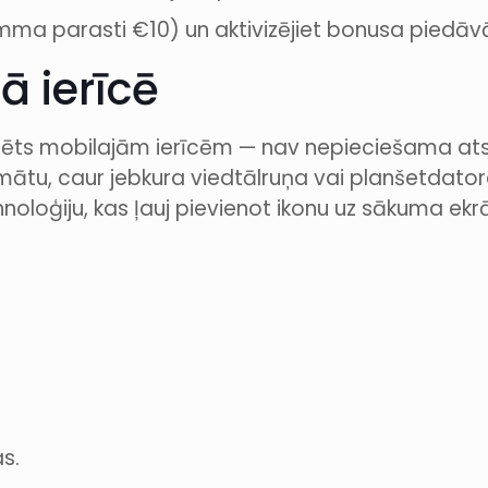
mma parasti €10) un aktivizējiet bonusa piedāv
ā ierīcē
izēts mobilajām ierīcēm — nav nepieciešama atse
mātu, caur jebkura viedtālruņa vai planšetdat
noloģiju, kas ļauj pievienot ikonu uz sākuma ekr
s.