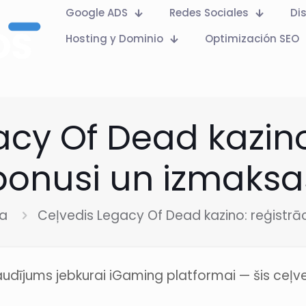
Google ADS
Redes Sociales
Di
Hosting y Dominio
Optimización SEO
cy Of Dead kazino:
bonusi un izmaksa
ía
Ceļvedis Legacy Of Dead kazino: reģistrāc
udījums jebkurai iGaming platformai — šis ceļvedi