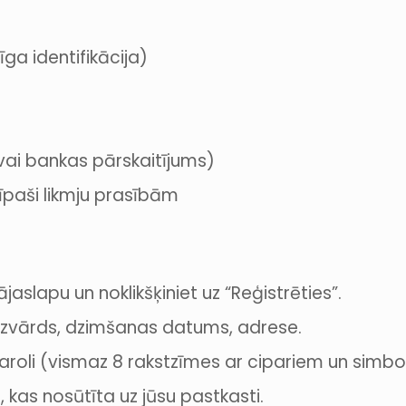
ga identifikācija)
ai bankas pārskaitījums)
īpaši likmju prasībām
aslapu un noklikšķiniet uz “Reģistrēties”.
 uzvārds, dzimšanas datums, adrese.
paroli (vismaz 8 rakstzīmes ar cipariem un simbo
, kas nosūtīta uz jūsu pastkasti.