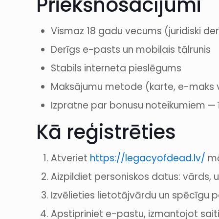
Priekšnosacījumi
Vismaz 18 gadu vecums (juridiski derī
Derīgs e-pasts un mobilais tālrunis
Stabils interneta pieslēgums
Maksājumu metode (karte, e-maks v
Izpratne par bonusu noteikumiem — 
Kā reģistrēties
Atveriet
https://legacyofdead.lv/
māj
Aizpildiet personiskos datus: vārds,
Izvēlieties lietotājvārdu un spēcīgu 
Apstipriniet e-pastu, izmantojot saiti