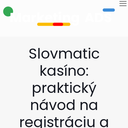
Slovmatic
kasíno:
praktický
návod na
registráciu a