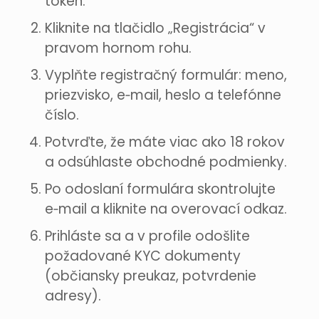
token.
Kliknite na tlačidlo „Registrácia“ v
pravom hornom rohu.
Vyplňte registračný formulár: meno,
priezvisko, e‑mail, heslo a telefónne
číslo.
Potvrďte, že máte viac ako 18 rokov
a odsúhlaste obchodné podmienky.
Po odoslaní formulára skontrolujte
e‑mail a kliknite na overovací odkaz.
Prihláste sa a v profile odošlite
požadované KYC dokumenty
(občiansky preukaz, potvrdenie
adresy).