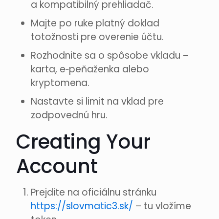
a kompatibilný prehliadač.
Majte po ruke platný doklad
totožnosti pre overenie účtu.
Rozhodnite sa o spôsobe vkladu –
karta, e‑peňaženka alebo
kryptomena.
Nastavte si limit na vklad pre
zodpovednú hru.
Creating Your
Account
Prejdite na oficiálnu stránku
https://slovmatic3.sk/
– tu vložíme