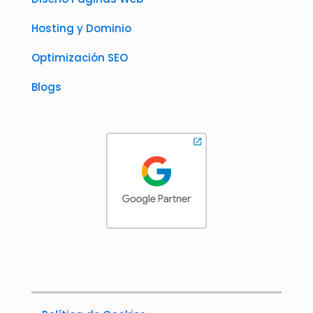
Hosting y Dominio
Optimización SEO
Blogs