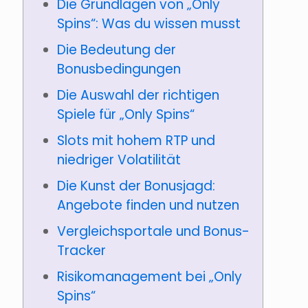
Die Grundlagen von „Only
Spins“: Was du wissen musst
Die Bedeutung der
Bonusbedingungen
Die Auswahl der richtigen
Spiele für „Only Spins“
Slots mit hohem RTP und
niedriger Volatilität
Die Kunst der Bonusjagd:
Angebote finden und nutzen
Vergleichsportale und Bonus-
Tracker
Risikomanagement bei „Only
Spins“