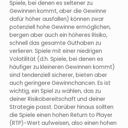
Spiele, bei denen es seltener zu
Gewinnen kommt, aber die Gewinne
dafür höher ausfallen) können zwar
potenziell hohe Gewinne ermöglichen,
bergen aber auch ein höheres Risiko,
schnell das gesamte Guthaben zu
verlieren. Spiele mit einer niedrigen
Volatilität (d.h. Spiele, bei denen es
häufiger zu kleineren Gewinnen kommt)
sind tendenziell sicherer, bieten aber
auch geringere Gewinnchancen. Es ist
wichtig, ein Spiel zu wählen, das zu
deiner Risikobereitschaft und deiner
Strategie passt. Darüber hinaus sollten
die Spiele einen hohen Return to Player
(RTP)-Wert aufweisen, also einen hohen