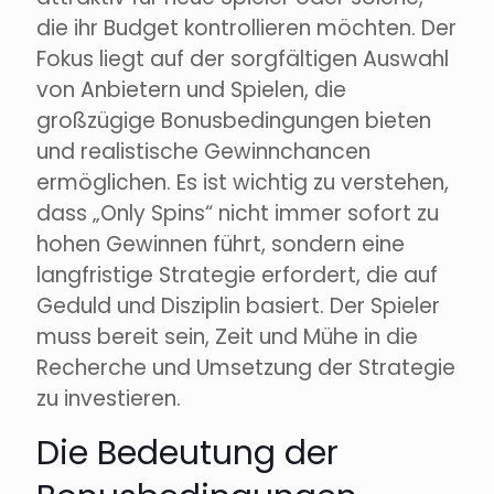
die ihr Budget kontrollieren möchten. Der
Fokus liegt auf der sorgfältigen Auswahl
von Anbietern und Spielen, die
großzügige Bonusbedingungen bieten
und realistische Gewinnchancen
ermöglichen. Es ist wichtig zu verstehen,
dass „Only Spins“ nicht immer sofort zu
hohen Gewinnen führt, sondern eine
langfristige Strategie erfordert, die auf
Geduld und Disziplin basiert. Der Spieler
muss bereit sein, Zeit und Mühe in die
Recherche und Umsetzung der Strategie
zu investieren.
Die Bedeutung der