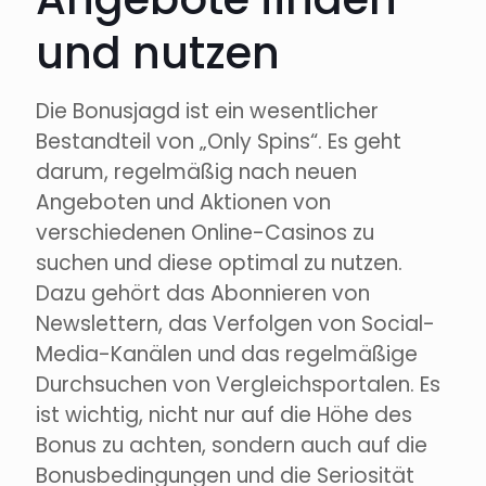
und nutzen
Die Bonusjagd ist ein wesentlicher
Bestandteil von „Only Spins“. Es geht
darum, regelmäßig nach neuen
Angeboten und Aktionen von
verschiedenen Online-Casinos zu
suchen und diese optimal zu nutzen.
Dazu gehört das Abonnieren von
Newslettern, das Verfolgen von Social-
Media-Kanälen und das regelmäßige
Durchsuchen von Vergleichsportalen. Es
ist wichtig, nicht nur auf die Höhe des
Bonus zu achten, sondern auch auf die
Bonusbedingungen und die Seriosität