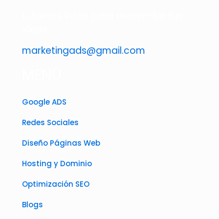
Estamos listos para desarrollar tus
ideas
marketingads@gmail.com
MENÚ
Google ADS
Redes Sociales
Diseño Páginas Web
Hosting y Dominio
Optimización SEO
Blogs