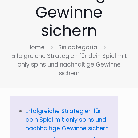
Gewinne
sichern
Home
Sin categoría
Erfolgreiche Strategien für dein Spiel mit
only spins und nachhaltige Gewinne
sichern
Erfolgreiche Strategien für
dein Spiel mit only spins und
nachhaltige Gewinne sichern