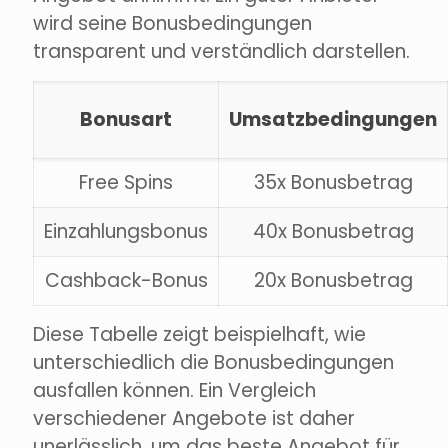
wird seine Bonusbedingungen
transparent und verständlich darstellen.
Bonusart
Umsatzbedingungen
Free Spins
35x Bonusbetrag
Einzahlungsbonus
40x Bonusbetrag
Cashback-Bonus
20x Bonusbetrag
Diese Tabelle zeigt beispielhaft, wie
unterschiedlich die Bonusbedingungen
ausfallen können. Ein Vergleich
verschiedener Angebote ist daher
unerlässlich, um das beste Angebot für