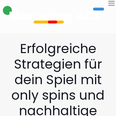
Erfolgreiche
Strategien für
dein Spiel mit
only spins und
nachhaltige