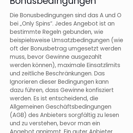
Bonusbedingungen
Die Bonusbedingungen sind das A und O
bei „Only Spins“. Jedes Angebot ist an
bestimmte Regeln gebunden, wie
beispielsweise Umsatzbedingungen (wie
oft der Bonusbetrag umgesetzt werden
muss, bevor Gewinne ausgezahlt
werden können), maximale Einsatzlimits
und zeitliche Beschränkungen. Das
Ignorieren dieser Bedingungen kann
dazu führen, dass Gewinne konfisziert
werden. Es ist entscheidend, die
Allgemeinen Geschäftsbedingungen
(AGB) des Anbieters sorgfältig zu lesen
und zu verstehen, bevor man ein
Angebot annimmt. Ein guter Anbieter