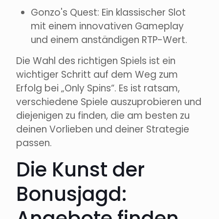
Gonzo's Quest: Ein klassischer Slot
mit einem innovativen Gameplay
und einem anständigen RTP-Wert.
Die Wahl des richtigen Spiels ist ein
wichtiger Schritt auf dem Weg zum
Erfolg bei „Only Spins“. Es ist ratsam,
verschiedene Spiele auszuprobieren und
diejenigen zu finden, die am besten zu
deinen Vorlieben und deiner Strategie
passen.
Die Kunst der
Bonusjagd:
Angebote finden