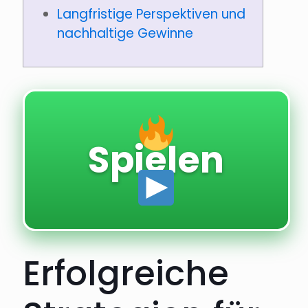
Langfristige Perspektiven und
nachhaltige Gewinne
Spielen
Erfolgreiche