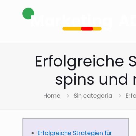
Erfolgreiche S
spins und 
Home
Sin categoría
Erf
Erfolgreiche Strategien für