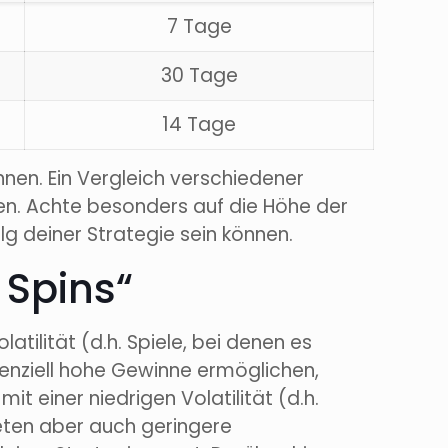
7 Tage
30 Tage
14 Tage
nnen. Ein Vergleich verschiedener
den. Achte besonders auf die Höhe der
g deiner Strategie sein können.
 Spins“
atilität (d.h. Spiele, bei denen es
enziell hohe Gewinne ermöglichen,
t einer niedrigen Volatilität (d.h.
ieten aber auch geringere