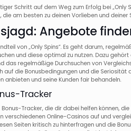
chtiger Schritt auf dem Weg zum Erfolg bei „Only S
, die am besten zu deinen Vorlieben und deiner 
usjagd: Angebote find
tandteil von „Only Spins“. Es geht darum, regel
chen und diese optimal zu nutzen. Dazu gehört
 das regelmäßige Durchsuchen von Vergleichsport
 auf die Bonusbedingungen und die Seriosität de
 anbieten und seine Kunden fair behandeln.
onus-Tracker
d Bonus-Tracker, die dir dabei helfen können, di
on verschiedenen Online-Casinos auf und vergle
iesen Seiten kritisch zu hinterfragen und die B