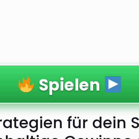
Spielen
rategien für dein S