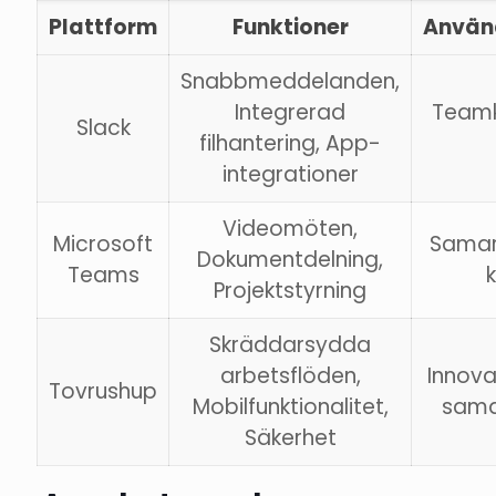
Plattform
Funktioner
Använ
Snabbmeddelanden,
Integrerad
Teamk
Slack
filhantering, App-
integrationer
Videomöten,
Microsoft
Samar
Dokumentdelning,
Teams
Projektstyrning
Skräddarsydda
arbetsflöden,
Innova
Tovrushup
Mobilfunktionalitet,
sama
Säkerhet