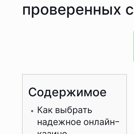
проверенных с
Содержимое
Как выбрать
надежное онлайн-