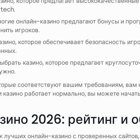
азино, которое предлагает высококачественные 
ytech.
огие онлайн-казино предлагают бонусы и прог
нить игроков.
азино, которое обеспечивает безопасность игр
анных.
ыбрать казино, которое предлагает круглосуто
ужно.
оторые соответствуют вашим требованиям, вам 
и казино работает нормально, вы можете начат
ино 2026: рейтинг и 
к лучших онлайн-казино с проверенных сайтов,