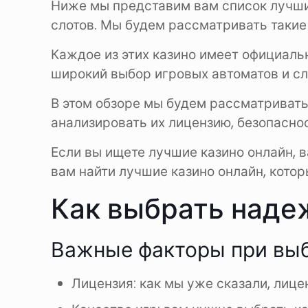
Ниже мы представим вам список лучши
слотов. Мы будем рассматривать такие ка
Каждое из этих казино имеет официаль
широкий выбор игровых автоматов и сло
В этом обзоре мы будем рассматривать
анализировать их лицензию, безопаснос
Если вы ищете лучшие казино онлайн, 
вам найти лучшие казино онлайн, кото
Как выбрать наде
Важные факторы при вы
Лицензия: как мы уже сказали, лиц