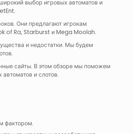
широкий выбор игровых автоматов и
etEnt.
роков. Они предлагают игрокам
k of Ra, Starburst и Mega Moolah.
мущества и недостатки. Мы будем
отов.
енные сайты. В этом обзоре мы поможем
 автоматов и слотов.
м фактором.