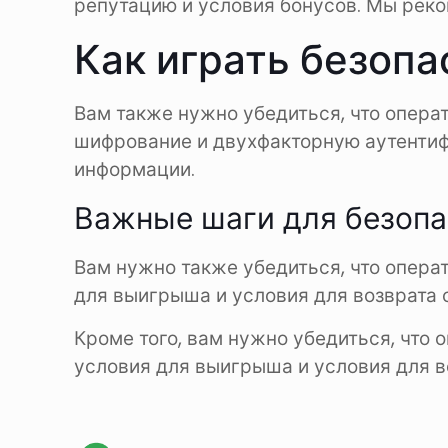
репутацию и условия бонусов. Мы реко
Как играть безопа
Вам также нужно убедиться, что опера
шифрование и двухфакторную аутентиф
информации.
Важные шаги для безопа
Вам нужно также убедиться, что опера
для выигрыша и условия для возврата 
Кроме того, вам нужно убедиться, что 
условия для выигрыша и условия для в