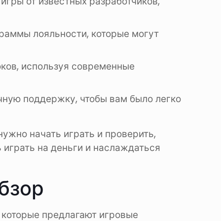
игры от известных разработчиков,
раммы лояльности, которые могут
оков, используя современные
чную поддержку, чтобы вам было легко
нужно начать играть и проверить,
ь играть на деньги и наслаждаться
обзор
 которые предлагают игровые