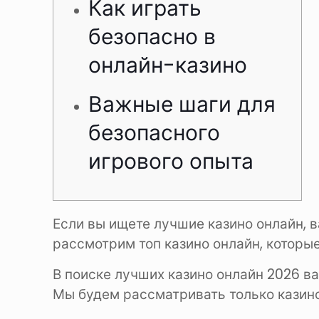
Как играть
безопасно в
онлайн-казино
Важные шаги для
безопасного
игрового опыта
Если вы ищете лучшие казино онлайн, в
рассмотрим топ казино онлайн, которы
В поиске лучших казино онлайн 2026 в
Мы будем рассматривать только казино