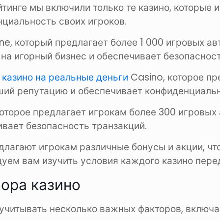
ейтинге мы включили только те казино, которы
циальность своих игроков.
ne, который предлагает более 1 000 игровых ав
 на игорный бизнес и обеспечивает безопасност
 казино на реальные деньги
Casino, которое пр
оший репутацию и обеспечивает конфиденциальн
которое предлагает игрокам более 300 игровых 
ивает безопасность транзакций.
едлагают игрокам различные бонусы и акции, ч
ем вам изучить условия каждого казино перед
ора казино
 учитывать несколько важных факторов, включа