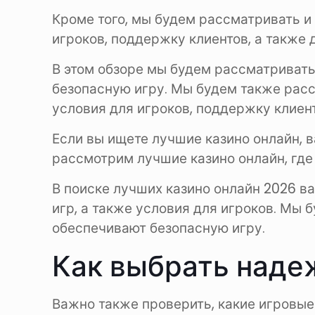
Кроме того, мы будем рассматривать и
игроков, поддержку клиентов, а также
В этом обзоре мы будем рассматриват
безопасную игру. Мы будем также расс
условия для игроков, поддержку клиен
Если вы ищете лучшие казино онлайн, в
рассмотрим лучшие казино онлайн, где 
В поиске лучших казино онлайн 2026 в
игр, а также условия для игроков. Мы
обеспечивают безопасную игру.
Как выбрать наде
Важно также проверить, какие игровые