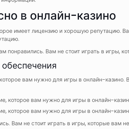
сно в онлайн-казино
орое имеет лицензию и хорошую репутацию. Вам 
утацию.
м понравились. Вам не стоит играть в игры, ко
 обеспечения
оторое вам нужно для игры в онлайн-казино. Ва
е, которое вам нужно для игры в онлайн-казин
е, которое вам нужно для игры в онлайн-казин
сь. Вам не стоит играть в игры, которые вам н