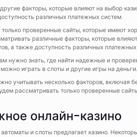
 другие факторы, которые влияют на выбор кази
 доступность различных платежных систем.
ь только проверенные сайты, которые имеют х
матривать различные факторы, которые влияют
тов, а также доступность различных платежных
ам нужно знать, где найти надежные и провере
можно играть в слоты и другие игры на деньги
ажно учитывать несколько факторов, включая б
 будем рассматривать только проверенные сай
жное онлайн-казино
 автоматы и слоты предлагает казино. Некоторы