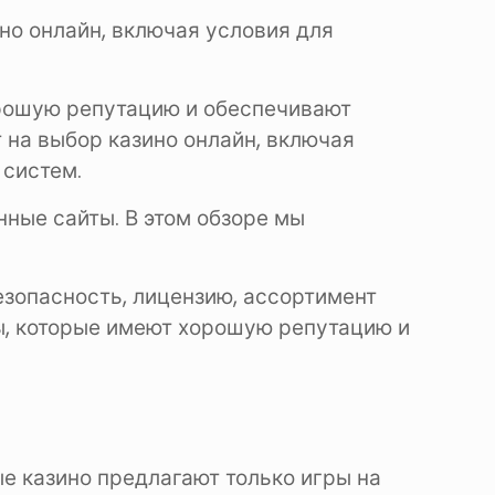
но онлайн, включая условия для
орошую репутацию и обеспечивают
 на выбор казино онлайн, включая
 систем.
нные сайты. В этом обзоре мы
.
езопасность, лицензию, ассортимент
ты, которые имеют хорошую репутацию и
е казино предлагают только игры на