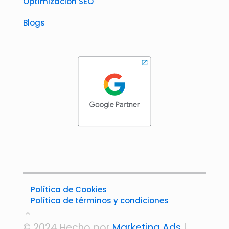
Optimización SEO
Blogs
Política de Cookies
Política de términos y condiciones
© 2024 Hecho por
Marketing Ads
|