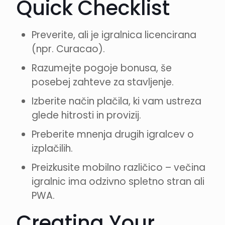
Quick Checklist
Preverite, ali je igralnica licencirana
(npr. Curacao).
Razumejte pogoje bonusa, še
posebej zahteve za stavljenje.
Izberite način plačila, ki vam ustreza
glede hitrosti in provizij.
Preberite mnenja drugih igralcev o
izplačilih.
Preizkusite mobilno različico – večina
igralnic ima odzivno spletno stran ali
PWA.
Creating Your