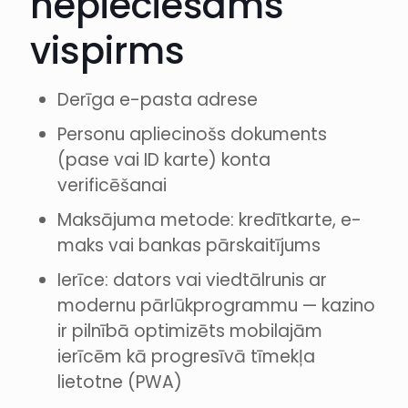
nepieciešams
vispirms
Derīga e-pasta adrese
Personu apliecinošs dokuments
(pase vai ID karte) konta
verificēšanai
Maksājuma metode: kredītkarte, e-
maks vai bankas pārskaitījums
Ierīce: dators vai viedtālrunis ar
modernu pārlūkprogrammu — kazino
ir pilnībā optimizēts mobilajām
ierīcēm kā progresīvā tīmekļa
lietotne (PWA)