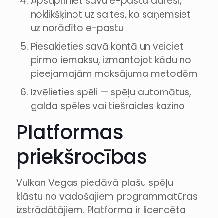
Apstipriniet savu e-pasta adresi,
noklikšķinot uz saites, ko saņemsiet
uz norādīto e-pastu
Piesakieties savā kontā un veiciet
pirmo iemaksu, izmantojot kādu no
pieejamajām maksājuma metodēm
Izvēlieties spēli — spēļu automātus,
galda spēles vai tiešraides kazino
Platformas
priekšrocības
Vulkan Vegas piedāvā plašu spēļu
klāstu no vadošajiem programmatūras
izstrādātājiem. Platforma ir licencēta