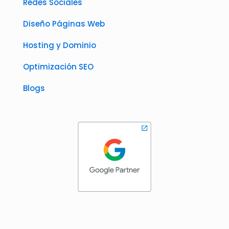
Redes Sociales
Diseño Páginas Web
Hosting y Dominio
Optimización SEO
Blogs