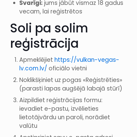
Svarīgi:
jums jābūt vismaz 18 gadus
vecam, lai reģistrētos
Soli pa solim
reģistrācija
Apmeklējiet
https://vulkan-vegas-
lv.com.lv/
oficiālo vietni
Noklikšķiniet uz pogas «Reģistrēties»
(parasti lapas augšējā labajā stūrī)
Aizpildiet reģistrācijas formu:
ievadiet e-pastu, izvēlieties
lietotājvārdu un paroli, norādiet
valūtu