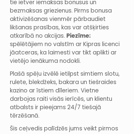
tie ietver iemaksas bonusus un
bezmaksas griezienus. Pirms bonusa
aktivizēšanas vienmēr pārbaudiet
likšanas prasības, kas var atšķirties
atkarībā no akcijas.
Piezīme:
spēlētājiem no valstīm ar Kipras licenci
jāatceras, ka laimesti var tikt aplikti ar
vietējo ienākuma nodokli.
Plašā spēļu izvēlē ietilpst simtiem slotu,
rulete, blekdžeks, bakara un tiešraides
kazino ar īstiem dīleriem. Vietne
darbojas raiti visās ierīcēs, un klientu
atbalsts ir pieejams 24/7 tiešajā
tērzēšanā.
Šis ceļvedis palīdzēs jums veikt pirmos