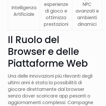
esperienze
NPC
Intelligenza
di gioco e
avanzati e
Artificiale
ottimizza
ambienti
prestazioni
dinamici
Il Ruolo del
Browser e delle
Piattaforme Web
Una delle innovazioni più rilevanti degli
ultimi anni è stata la possibilità di
giocare direttamente dal browser
senza dover scaricare app pesanti o
aggiornamenti complessi. Campagne