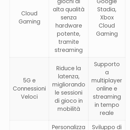
giochi di
Google
alta qualità
Stadia,
Cloud
senza
Xbox
Gaming
hardware
Cloud
potente,
Gaming
tramite
streaming
Supporto
Riduce la
a
latenza,
5G e
multiplayer
migliorando
Connessioni
online e
le sessioni
Veloci
streaming
di gioco in
in tempo
mobilità
reale
Personalizza
Sviluppo di