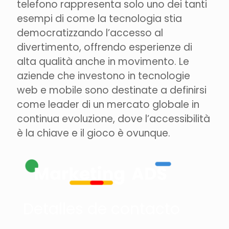
telefono rappresenta solo uno dei tanti
esempi di come la tecnologia stia
democratizzando l’accesso al
divertimento, offrendo esperienze di
alta qualità anche in movimento. Le
aziende che investono in tecnologie
web e mobile sono destinate a definirsi
come leader di un mercato globale in
continua evoluzione, dove l’accessibilità
è la chiave e il gioco è ovunque.
Detalles de contacto