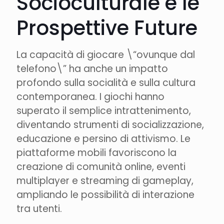
Socioculturale e le
Prospettive Future
La capacità di giocare \“ovunque dal
telefono\” ha anche un impatto
profondo sulla socialità e sulla cultura
contemporanea. I giochi hanno
superato il semplice intrattenimento,
diventando strumenti di socializzazione,
educazione e persino di attivismo. Le
piattaforme mobili favoriscono la
creazione di comunità online, eventi
multiplayer e streaming di gameplay,
ampliando le possibilità di interazione
tra utenti.