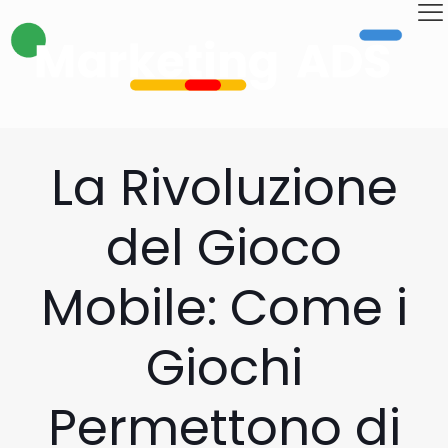
La Rivoluzione
del Gioco
Mobile: Come i
Giochi
Permettono di