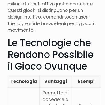
milioni di utenti attivi quotidianamente.
Questi giochi si distinguono per un
design intuitivo, comandi touch user-
friendly e sfide brevi, ideali per il gioco in
movimento.
Le Tecnologie che
Rendono Possibile
il Gioco Ovunque
Tecnologia
Vantaggi
Esempi
Permette di
accedere a