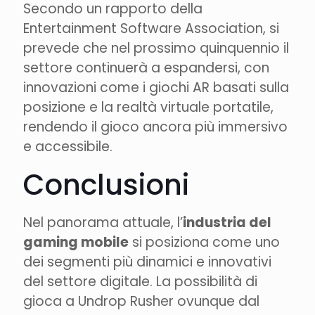
Secondo un rapporto della
Entertainment Software Association, si
prevede che nel prossimo quinquennio il
settore continuerà a espandersi, con
innovazioni come i giochi AR basati sulla
posizione e la realtà virtuale portatile,
rendendo il gioco ancora più immersivo
e accessibile.
Conclusioni
Nel panorama attuale, l’
industria del
gaming mobile
si posiziona come uno
dei segmenti più dinamici e innovativi
del settore digitale. La possibilità di
gioca a Undrop Rusher ovunque dal