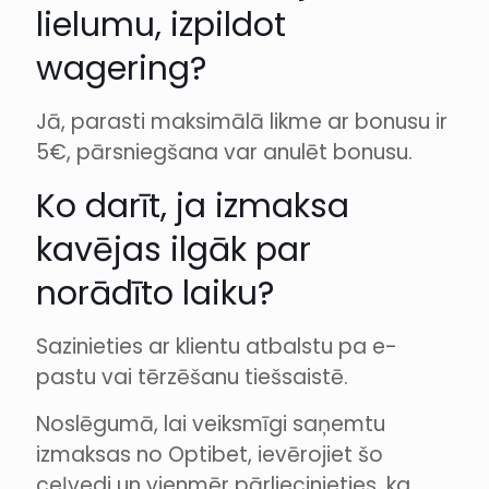
lielumu, izpildot
wagering?
Jā, parasti maksimālā likme ar bonusu ir
5€, pārsniegšana var anulēt bonusu.
Ko darīt, ja izmaksa
kavējas ilgāk par
norādīto laiku?
Sazinieties ar klientu atbalstu pa e-
pastu vai tērzēšanu tiešsaistē.
Noslēgumā, lai veiksmīgi saņemtu
izmaksas no Optibet, ievērojiet šo
ceļvedi un vienmēr pārliecinieties, ka