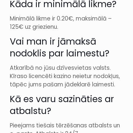
Kāda ir minimālā likme?
Minimālā likme ir 0.20€, maksimālā –
125€ uz griezienu.
Vai man ir jāmaksā
nodoklis par laimestu?
Atkarībā no jūsu dzīvesvietas valsts.
Kīraso licencēti kazino neietur nodokļus,
tāpēc jums pašam jādeklarē laimesti.
Kā es varu sazināties ar
atbalstu?
Pieejams tiešais tērzēšanas atbalsts un