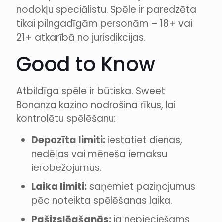
nodokļu speciālistu. Spēle ir paredzēta
tikai pilngadīgām personām – 18+ vai
21+ atkarībā no jurisdikcijas.
Good to Know
Atbildīga spēle ir būtiska. Sweet
Bonanza kazino nodrošina rīkus, lai
kontrolētu spēlēšanu:
Depozīta limiti:
iestatiet dienas,
nedēļas vai mēneša iemaksu
ierobežojumus.
Laika limiti:
saņemiet paziņojumus
pēc noteikta spēlēšanas laika.
Pašizslēgšanās:
ja nepieciešams