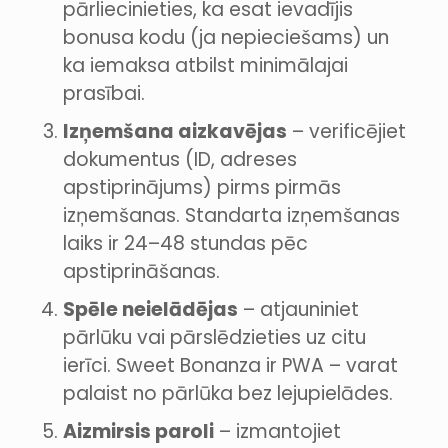
pārliecinieties, ka esat ievadījis
bonusa kodu (ja nepieciešams) un
ka iemaksa atbilst minimālajai
prasībai.
Izņemšana aizkavējas
– verificējiet
dokumentus (ID, adreses
apstiprinājums) pirms pirmās
izņemšanas. Standarta izņemšanas
laiks ir 24–48 stundas pēc
apstiprināšanas.
Spēle neielādējas
– atjauniniet
pārlūku vai pārslēdzieties uz citu
ierīci. Sweet Bonanza ir PWA – varat
palaist no pārlūka bez lejupielādes.
Aizmirsis paroli
– izmantojiet