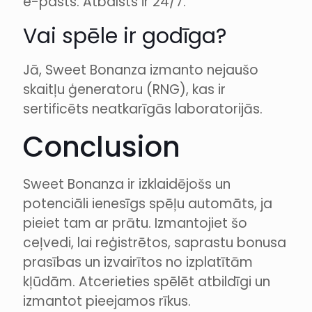
e-pasts. Atbalsts ir 24/7.
Vai spēle ir godīga?
Jā, Sweet Bonanza izmanto nejaušo
skaitļu ģeneratoru (RNG), kas ir
sertificēts neatkarīgās laboratorijās.
Conclusion
Sweet Bonanza ir izklaidējošs un
potenciāli ienesīgs spēļu automāts, ja
pieiet tam ar prātu. Izmantojiet šo
ceļvedi, lai reģistrētos, saprastu bonusa
prasības un izvairītos no izplatītām
kļūdām. Atcerieties spēlēt atbildīgi un
izmantot pieejamos rīkus.