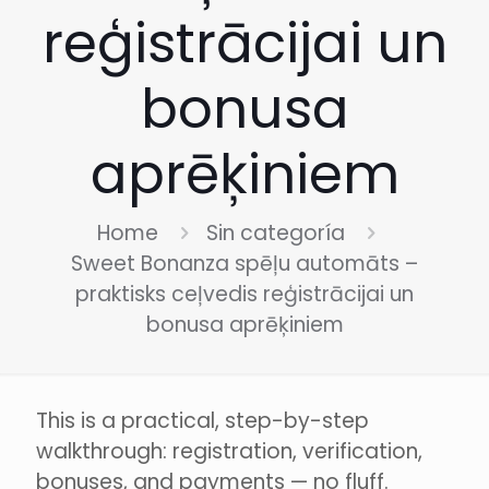
reģistrācijai un
bonusa
aprēķiniem
Home
Sin categoría
Sweet Bonanza spēļu automāts –
praktisks ceļvedis reģistrācijai un
bonusa aprēķiniem
This is a practical, step-by-step
walkthrough: registration, verification,
bonuses, and payments — no fluff.