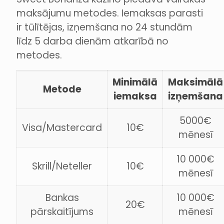
maksājumu metodes. Iemaksas parasti
ir tūlītējas, izņemšana no 24 stundām
līdz 5 darba dienām atkarībā no
metodes.
Minimālā
Maksimālā
Metode
iemaksa
izņemšana
5000€
Visa/Mastercard
10€
mēnesī
10 000€
Skrill/Neteller
10€
mēnesī
Bankas
10 000€
20€
pārskaitījums
mēnesī