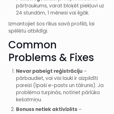
pārtraukums, varat bloķēt piekļuvi uz
24 stundām, 1 mēnesi vai ilgāk.
Izmantojiet šos rīkus savā profilā, lai
spēlētu atbildīgi.
Common
Problems & Fixes
Nevar pabeigt reģistrāciju
–
pārbaudiet, vai visi lauki ir aizpildīti
pareizi (īpaši e-pasts un tālrunis). Ja
problēma turpinās, notīriet pārlūka
kešatmiņu.
Bonuss netiek aktivizēts
–