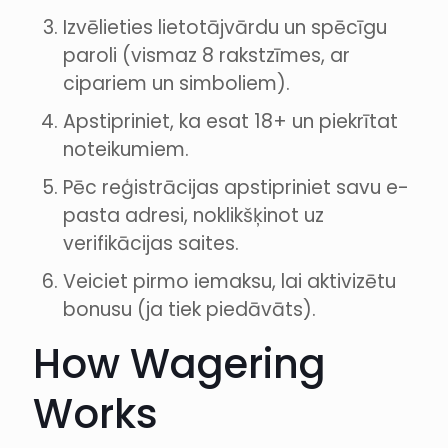
Izvēlieties lietotājvārdu un spēcīgu
paroli (vismaz 8 rakstzīmes, ar
cipariem un simboliem).
Apstipriniet, ka esat 18+ un piekrītat
noteikumiem.
Pēc reģistrācijas apstipriniet savu e-
pasta adresi, noklikšķinot uz
verifikācijas saites.
Veiciet pirmo iemaksu, lai aktivizētu
bonusu (ja tiek piedāvāts).
How Wagering
Works