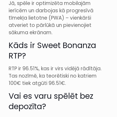
Jā, spēle ir optimizēta mobilajām
ierīcēm un darbojas kā progresīvā
tīmekļa lietotne (PWA) – vienkārši
atveriet to pārlūkā un pievienojiet
sākuma ekrānam.
Kāds ir Sweet Bonanza
RTP?
RTP ir 96.51%, kas ir virs vidējā rādītāja.
Tas nozīmē, ka teorētiski no katriem
100€ tiek atgūti 96.51€.
Vai es varu spēlēt bez
depozīta?