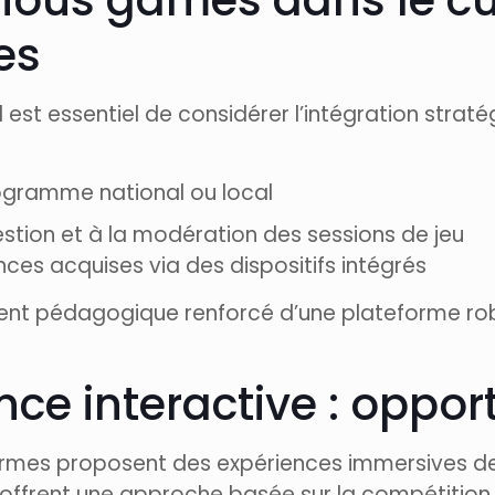
rious games dans le cu
es
est essentiel de considérer l’intégration straté
rogramme national ou local
stion et à la modération des sessions de jeu
ces acquises via des dispositifs intégrés
t pédagogique renforcé d’une plateforme robu
nce interactive : opport
mes proposent des expériences immersives dest
offrent une approche basée sur la compétition a