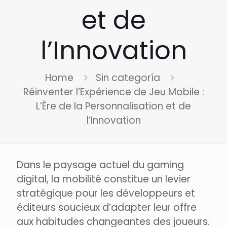
et de
l’Innovation
Home
Sin categoría
Réinventer l’Expérience de Jeu Mobile :
L’Ère de la Personnalisation et de
l’Innovation
Dans le paysage actuel du gaming
digital, la mobilité constitue un levier
stratégique pour les développeurs et
éditeurs soucieux d’adapter leur offre
aux habitudes changeantes des joueurs.