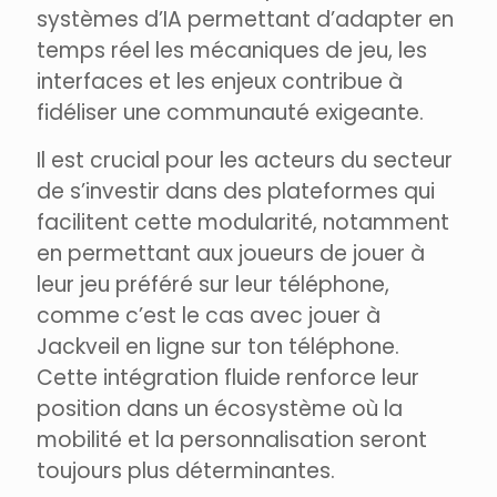
systèmes d’IA permettant d’adapter en
temps réel les mécaniques de jeu, les
interfaces et les enjeux contribue à
fidéliser une communauté exigeante.
Il est crucial pour les acteurs du secteur
de s’investir dans des plateformes qui
facilitent cette modularité, notamment
en permettant aux joueurs de jouer à
leur jeu préféré sur leur téléphone,
comme c’est le cas avec jouer à
Jackveil en ligne sur ton téléphone.
Cette intégration fluide renforce leur
position dans un écosystème où la
mobilité et la personnalisation seront
toujours plus déterminantes.