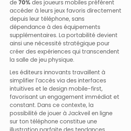
de
70%
des joueurs mobiles préfèrent
accéder à leurs jeux favoris directement
depuis leur téléphone, sans
dépendance à des équipements
supplémentaires. La portabilité devient
ainsi une nécessité stratégique pour
créer des expériences qui transcendent
la salle de jeu physique.
Les éditeurs innovants travaillent à
simplifier l’accès via des interfaces
intuitives et le design mobile-first,
favorisant un engagement immédiat et
constant. Dans ce contexte, la
possibilité de jouer à Jackveil en ligne
sur ton téléphone constitue une
illustration parfaite des tendances