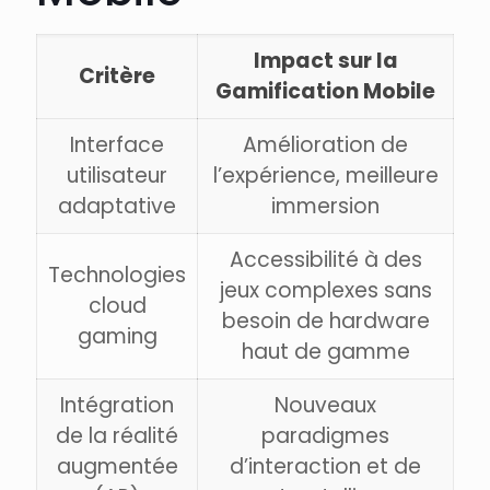
Impact sur la
Critère
Gamification Mobile
Interface
Amélioration de
utilisateur
l’expérience, meilleure
adaptative
immersion
Accessibilité à des
Technologies
jeux complexes sans
cloud
besoin de hardware
gaming
haut de gamme
Intégration
Nouveaux
de la réalité
paradigmes
augmentée
d’interaction et de