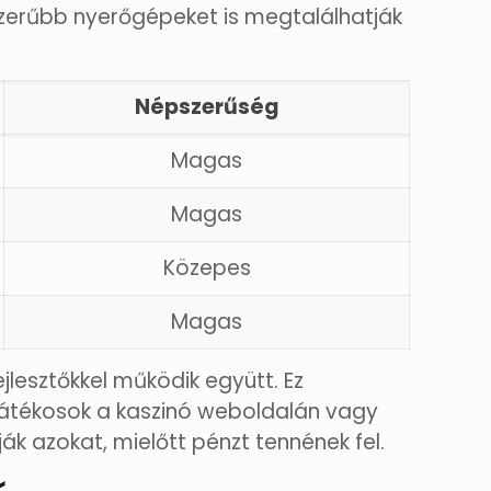
pszerűbb nyerőgépeket is megtalálhatják
Népszerűség
Magas
Magas
Közepes
Magas
jlesztőkkel működik együtt. Ez
játékosok a kaszinó weboldalán vagy
ák azokat, mielőtt pénzt tennének fel.