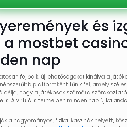
nyeremények és i
 a mostbet casino 
nden nap
tosan fejlődik, új lehetőségeket kínálva a játé
népszerűbb platformként tűnik fel, amely széles
nó célja, hogy a játékosok számára szórakoztató
is. A virtuális termeiben minden nap új kalando
ják a hagyományos, fizikai kaszinók helyett, kö