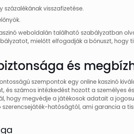
 százalékának visszafizetése.
lőnyök.
kaszinó weboldalán található szabályzatban olva
bályzatot, mielőtt elfogadják a bónuszt, hogy ti
 biztonsága és megbí
ontosságú szempontok egy online kaszinó kivál
ánt, és számos intézkedést hozott a személyes
nál, hogy megvédje a játékosok adatait a jogosul
ó szerencsejáték-hatóságtól, ami garancia a ti
ága