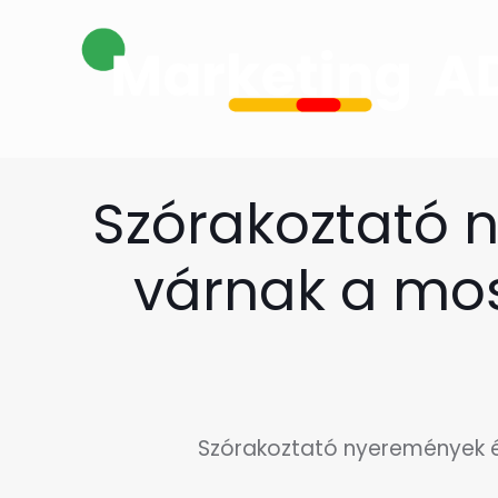
Szórakoztató 
várnak a mos
Szórakoztató nyeremények és