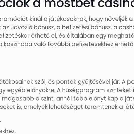
óciók a mostbet casin
omóciót kínál a játékosoknak, hogy növeljék a 
 az üdvözlő bónusz, a befizetési bónusz, a ca
efizetéskor érhető el, és általában egy meghatá
a kaszinóba való további befizetésekhez érhető
tékosainak szól, és pontok gyűjtésével jár. A 
gy egyéb előnyökre. A hűségprogram szinteket i
l magasabb a szint, annál több előnyt kap a ját
seket is, amelyek lehetőséget teremtenek a já
.
ekhez.