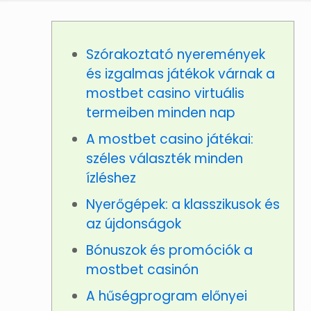
Szórakoztató nyeremények
és izgalmas játékok várnak a
mostbet casino virtuális
termeiben minden nap
A mostbet casino játékai:
széles választék minden
ízléshez
Nyerőgépek: a klasszikusok és
az újdonságok
Bónuszok és promóciók a
mostbet casinón
A hűségprogram előnyei