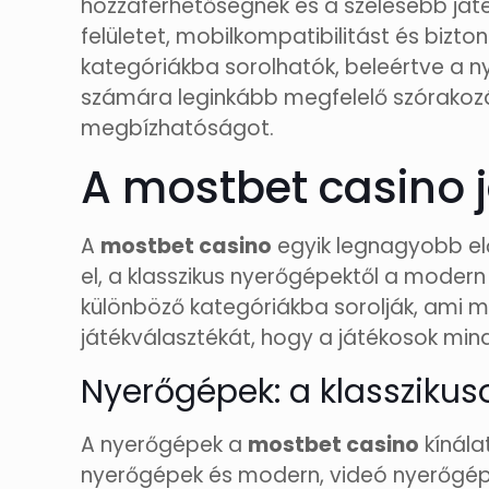
hozzáférhetőségnek és a szélesebb ját
felületet, mobilkompatibilitást és bizt
kategóriákba sorolhatók, beleértve a ny
számára leginkább megfelelő szórakozást
megbízhatóságot.
A mostbet casino j
A
mostbet casino
egyik legnagyobb elő
el, a klasszikus nyerőgépektől a modern 
különböző kategóriákba sorolják, ami m
játékválasztékát, hogy a játékosok mind
Nyerőgépek: a klasszikus
A nyerőgépek a
mostbet casino
kínála
nyerőgépek és modern, videó nyerőgépe