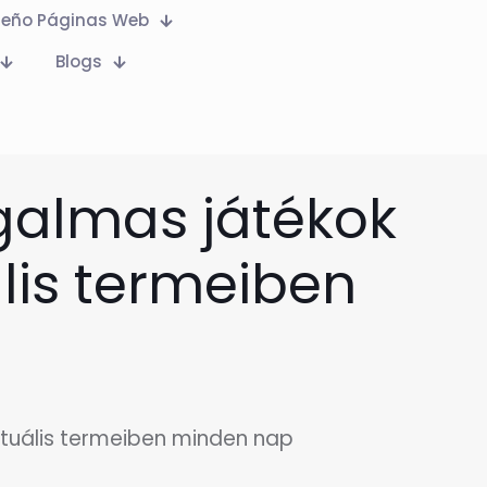
seño Páginas Web
Blogs
galmas játékok
lis termeiben
rtuális termeiben minden nap