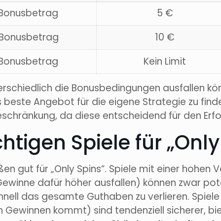
 Bonusbetrag
5 €
 Bonusbetrag
10 €
 Bonusbetrag
Kein Limit
nterschiedlich die Bonusbedingungen ausfallen kö
s beste Angebot für die eigene Strategie zu fin
schränkung, da diese entscheidend für den Erfol
htigen Spiele für „Only
en gut für „Only Spins“. Spiele mit einer hohen Vol
ewinne dafür höher ausfallen) können zwar pot
nell das gesamte Guthaben zu verlieren. Spiele mi
ren Gewinnen kommt) sind tendenziell sicherer, b