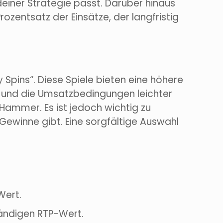
 deiner Strategie passt. Darüber hinaus
ozentsatz der Einsätze, der langfristig
y Spins“. Diese Spiele bieten eine höhere
rt und die Umsatzbedingungen leichter
 Hammer. Es ist jedoch wichtig zu
 Gewinne gibt. Eine sorgfältige Auswahl
Wert.
tändigen RTP-Wert.