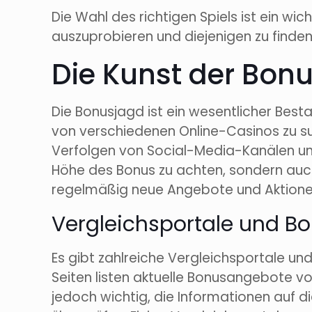
Die Wahl des richtigen Spiels ist ein wi
auszuprobieren und diejenigen zu finden
Die Kunst der Bon
Die Bonusjagd ist ein wesentlicher Bes
von verschiedenen Online-Casinos zu su
Verfolgen von Social-Media-Kanälen und
Höhe des Bonus zu achten, sondern auch
regelmäßig neue Angebote und Aktionen
Vergleichsportale und B
Es gibt zahlreiche Vergleichsportale un
Seiten listen aktuelle Bonusangebote v
jedoch wichtig, die Informationen auf d