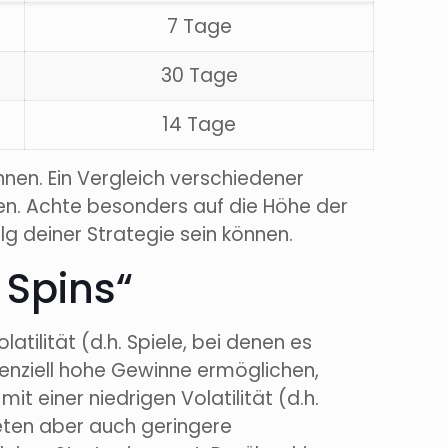
7 Tage
30 Tage
14 Tage
nnen. Ein Vergleich verschiedener
den. Achte besonders auf die Höhe der
g deiner Strategie sein können.
 Spins“
atilität (d.h. Spiele, bei denen es
enziell hohe Gewinne ermöglichen,
t einer niedrigen Volatilität (d.h.
ieten aber auch geringere