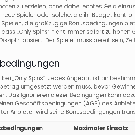
ten zu erzielen, ohne dabei echtes Geld einzu
ür neue Spieler oder solche, die ihr Budget kontro
d Spielen, die großzügige Bonusbedingungen bie
, dass „Only Spins“ nicht immer sofort zu hohen 
isziplin basiert. Der Spieler muss bereit sein, Z
sbedingungen
bei „Only Spins“. Jedes Angebot ist an bestim
sbetrag umgesetzt werden muss, bevor Gewinne
gen. Das Ignorieren dieser Bedingungen kann dazu
meinen Geschäftsbedingungen (AGB) des Anbieters
er Anbieter wird seine Bonusbedingungen transp
zbedingungen
Maximaler Einsatz