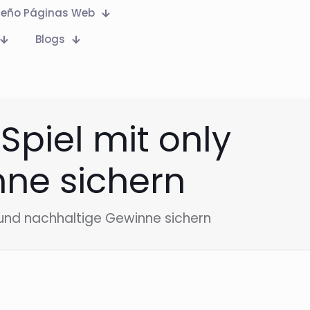
seño Páginas Web
Blogs
 Spiel mit only
nne sichern
s und nachhaltige Gewinne sichern