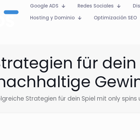
Google ADS
Redes Sociales
Di
Hosting y Dominio
Optimización SEO
trategien für dein
nachhaltige Gewi
olgreiche Strategien für dein Spiel mit only spin