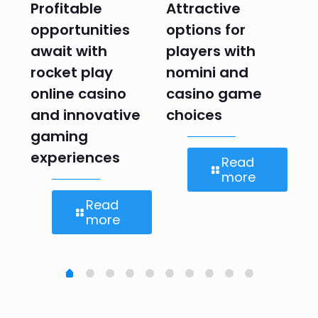
Profitable
Attractive
Re
opportunities
options for
p
6
await with
players with
fr
rocket play
nomini and
d
online casino
casino game
t
and innovative
choices
b
gaming
e
experiences
en
Read
more
Read
more