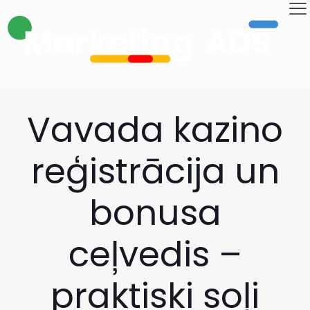
Vavada kazino
reģistrācija un
bonusa
ceļvedis –
praktiski soļi