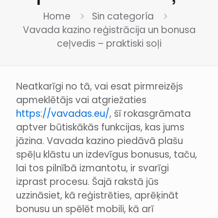
Home
Sin categoría
Vavada kazino reģistrācija un bonusa
ceļvedis – praktiski soļi
Neatkarīgi no tā, vai esat pirmreizējs
apmeklētājs vai atgriežaties
https://vavadas.eu/
, šī rokasgrāmata
aptver būtiskākās funkcijas, kas jums
jāzina. Vavada kazino piedāvā plašu
spēļu klāstu un izdevīgus bonusus, taču,
lai tos pilnībā izmantotu, ir svarīgi
izprast procesu. Šajā rakstā jūs
uzzināsiet, kā reģistrēties, aprēķināt
bonusu un spēlēt mobili, kā arī