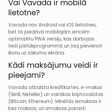
Vai Vavada ir mobilā
lietotne?
Vavada nav Android vai iOS lietotnes,
bet tā piedāvā mobilajām ierīcēm
optimizētu PWA versiju, kas darbojas
tieši pārlūkprogrammā un ļauj pievienot
ikonu uz sākuma ekrāna.
Kādi maksājumu veidi ir
pieejami?
Vavada atbalsta kredītkartes, e-makus
(Skrill, Neteller) un vairākas kriptovalūtas
(Bitcoin, Ethereum). Minētās iemaksas ir
bez maksas, un izmaksas parasti