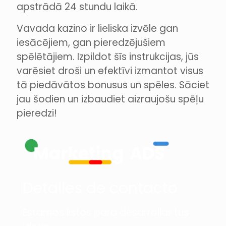
apstrādā 24 stundu laikā.
Vavada kazino ir lieliska izvēle gan
iesācējiem, gan pieredzējušiem
spēlētājiem. Izpildot šīs instrukcijas, jūs
varēsiet droši un efektīvi izmantot visus
tā piedāvātos bonusus un spēles. Sāciet
jau šodien un izbaudiet aizraujošu spēļu
pieredzi!
Detalles de contacto
Estamos listos para desarrollar tus