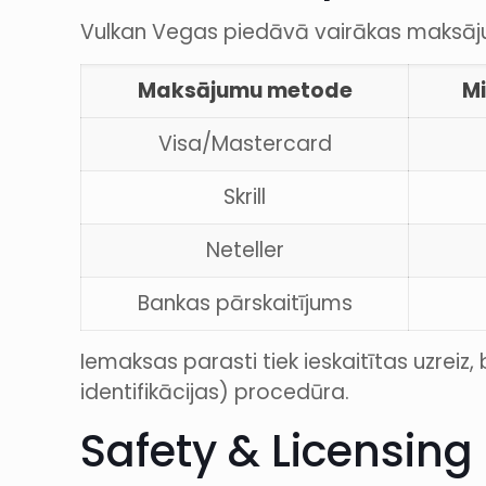
Vulkan Vegas piedāvā vairākas maksāj
Maksājumu metode
M
Visa/Mastercard
Skrill
Neteller
Bankas pārskaitījums
Iemaksas parasti tiek ieskaitītas uzreiz
identifikācijas) procedūra.
Safety & Licensing