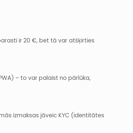
ti ir 20 €, bet tā var atšķirties
PWA) – to var palaist no pārlūka,
pirmās izmaksas jāveic KYC (identitātes