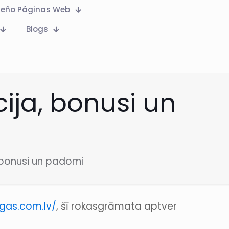
seño Páginas Web
Blogs
ija, bonusi un
, bonusi un padomi
egas.com.lv/
, šī rokasgrāmata aptver