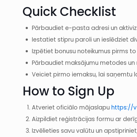
Quick Checklist
Pārbaudiet e-pasta adresi un aktivizē
Iestatiet stipru paroli un ieslēdziet d
Izpētiet bonusu noteikumus pirms to 
Pārbaudiet maksājumu metodes un
Veiciet pirmo iemaksu, lai saņemtu 
How to Sign Up
Atveriet oficiālo mājaslapu
https://
Aizpildiet reģistrācijas formu ar derī
Izvēlieties savu valūtu un apstiprinie