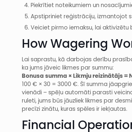
Piekrītiet noteikumiem un nosacījum
Apstipriniet reģistrāciju, izmantojot s
Veiciet pirmo iemaksu, lai aktivizēt
How Wagering Wo
Lai saprastu, kā darbojas derību prasī
ka jums jāveic likmes par summu:
Bonusa summa × Likmju reizinātājs =
100 € × 30 = 3000 €. Šī summa jāapgriež
vienādi – spēļu automāti parasti veicina
ruleti, jums būs jāuzliek likmes par desm
precīzi zinātu, kuras spēles ir iekļautas.
Financial Operatio