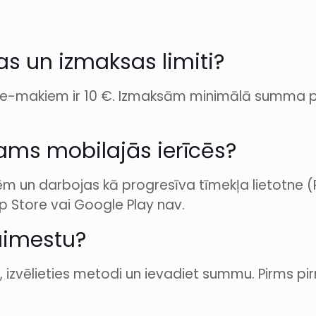
as un izmaksas limiti?
-makiem ir 10 €. Izmaksām minimālā summa paras
jams mobilajās ierīcēs?
cēm un darbojas kā progresīva tīmekļa lietotne (
 Store vai Google Play nav.
aimestu?
a”, izvēlieties metodi un ievadiet summu. Pirms 