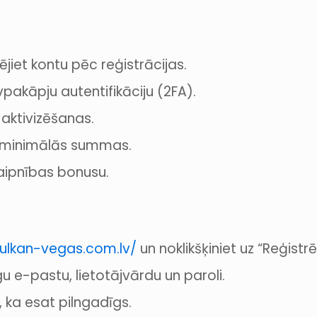
jiet kontu pēc reģistrācijas.
ivpakāpju autentifikāciju (2FA).
aktivizēšanas.
 minimālās summas.
laipnības bonusu.
vulkan-vegas.com.lv/
un noklikšķiniet uz “Reģistrē
gu e-pastu, lietotājvārdu un paroli.
t, ka esat pilngadīgs.