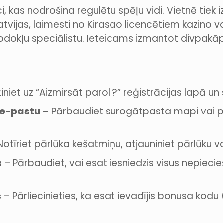
, kas nodrošina regulētu spēļu vidi. Vietnē tiek 
atvijas, laimesti no Kirasao licencētiem kazino va
 nodokļu speciālistu. Ieteicams izmantot divpakāpj
iniet uz “Aizmirsāt paroli?” reģistrācijas lapā un 
 e-pastu
– Pārbaudiet surogātpasta mapi vai p
otīriet pārlūka kešatmiņu, atjauniniet pārlūku vai
s
– Pārbaudiet, vai esat iesniedzis visus nepie
s
– Pārliecinieties, ka esat ievadījis bonusa kod