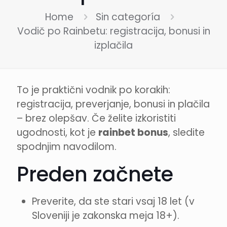
Home
Sin categoría
Vodič po Rainbetu: registracija, bonusi in
izplačila
To je praktični vodnik po korakih:
registracija, preverjanje, bonusi in plačila
– brez olepšav. Če želite izkoristiti
ugodnosti, kot je
rainbet bonus
, sledite
spodnjim navodilom.
Preden začnete
Preverite, da ste stari vsaj 18 let (v
Sloveniji je zakonska meja 18+).