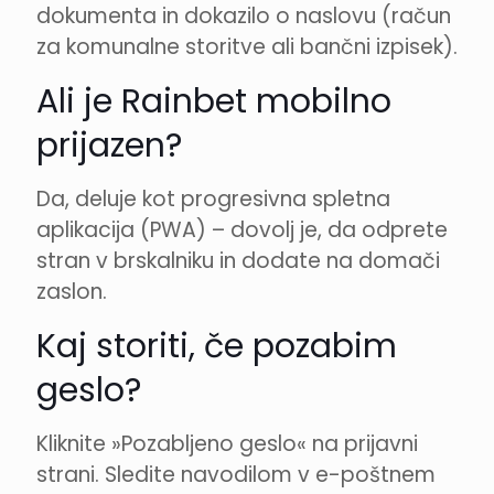
dokumenta in dokazilo o naslovu (račun
za komunalne storitve ali bančni izpisek).
Ali je Rainbet mobilno
prijazen?
Da, deluje kot progresivna spletna
aplikacija (PWA) – dovolj je, da odprete
stran v brskalniku in dodate na domači
zaslon.
Kaj storiti, če pozabim
geslo?
Kliknite »Pozabljeno geslo« na prijavni
strani. Sledite navodilom v e-poštnem