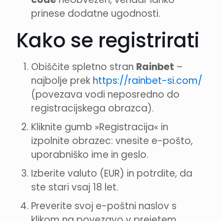
prinese dodatne ugodnosti.
Kako se registrirati
Obiščite spletno stran
Rainbet
–
najbolje prek
https://rainbet-si.com/
(povezava vodi neposredno do
registracijskega obrazca).
Kliknite gumb »Registracija« in
izpolnite obrazec: vnesite e-pošto,
uporabniško ime in geslo.
Izberite valuto (EUR) in potrdite, da
ste stari vsaj 18 let.
Preverite svoj e-poštni naslov s
klikom na povezavo v prejetem