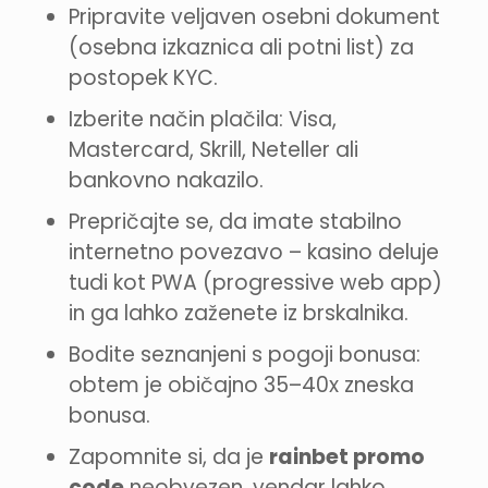
Pripravite veljaven osebni dokument
(osebna izkaznica ali potni list) za
postopek KYC.
Izberite način plačila: Visa,
Mastercard, Skrill, Neteller ali
bankovno nakazilo.
Prepričajte se, da imate stabilno
internetno povezavo – kasino deluje
tudi kot PWA (progressive web app)
in ga lahko zaženete iz brskalnika.
Bodite seznanjeni s pogoji bonusa:
obtem je običajno 35–40x zneska
bonusa.
Zapomnite si, da je
rainbet promo
code
neobvezen, vendar lahko