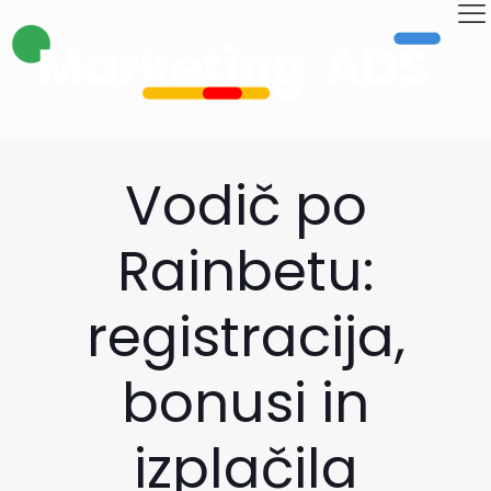
Vodič po
Rainbetu:
registracija,
bonusi in
izplačila