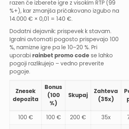
razen če izberete igre z visokim RTP (99
%+), kar zmanjša pričakovano izgubo na
14.000 € × 0,01 = 140 €.
Dodatni dejavnik: prispevek k stavam.
Igralni avtomati pogosto prispevajo 100
%, namizne igre pa le 10–20 %. Pri
uporabi
rainbet promo code
se lahko
pogoji razlikujejo – vedno preverite
pogoje.
Bonus
Znesek
Zahteva
P
(100
Skupaj
depozita
(35x)
%)
100 €
100 €
200 €
35x