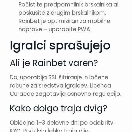
Počistite predpomnilnik brskalnika ali
poskusite z drugim brskalnikom.
Rainbet je optimiziran za mobilne
naprave – uporabite PWA.
Igralci sprašujejo
Ali je Rainbet varen?
Da, uporablja SSL šifriranje in ločene
račune za sredstva igralcev. Licenca
Curacao zagotavlja osnovno regulacijo.
Kako dolgo traja dvig?
Običajno 1–3 delovne dni po odobritvi
KYC. Prvi dvig lahko traja dlje.