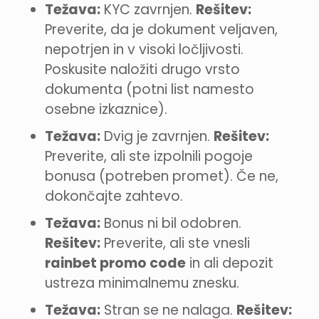
Težava:
KYC zavrnjen.
Rešitev:
Preverite, da je dokument veljaven,
nepotrjen in v visoki ločljivosti.
Poskusite naložiti drugo vrsto
dokumenta (potni list namesto
osebne izkaznice).
Težava:
Dvig je zavrnjen.
Rešitev:
Preverite, ali ste izpolnili pogoje
bonusa (potreben promet). Če ne,
dokončajte zahtevo.
Težava:
Bonus ni bil odobren.
Rešitev:
Preverite, ali ste vnesli
rainbet promo code
in ali depozit
ustreza minimalnemu znesku.
Težava:
Stran se ne nalaga.
Rešitev: