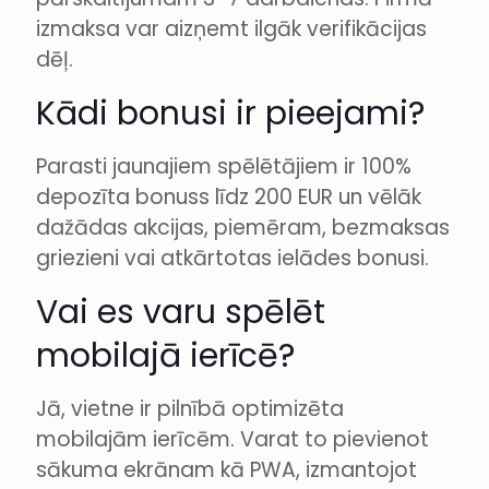
izmaksa var aizņemt ilgāk verifikācijas
dēļ.
Kādi bonusi ir pieejami?
Parasti jaunajiem spēlētājiem ir 100%
depozīta bonuss līdz 200 EUR un vēlāk
dažādas akcijas, piemēram, bezmaksas
griezieni vai atkārtotas ielādes bonusi.
Vai es varu spēlēt
mobilajā ierīcē?
Jā, vietne ir pilnībā optimizēta
mobilajām ierīcēm. Varat to pievienot
sākuma ekrānam kā PWA, izmantojot