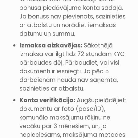
bonusa piedāvājuma konta sadaļā.
Ja bonuss nav pievienots, sazinieties
ar atbalstu un norādiet iemaksas
datumu un summu.
Izmaksa aizkavējas:
Sākotnējā
izmaksa var ilgt līdz 72 stundām KYC
pārbaudes dēļ. Pārbaudiet, vai visi
dokumenti ir iesniegti. Ja pēc 5
darbdienām nauda nav saņemta,
sazinieties ar atbalstu.
Konta verifikācija:
Augšupielādējiet:
dokumentu ar foto (pase/ID),
komunālo maksājumu rēķinu ne
vecāku par 3 mēnešiem, un, ja
nepieciešams, maksājuma metodes