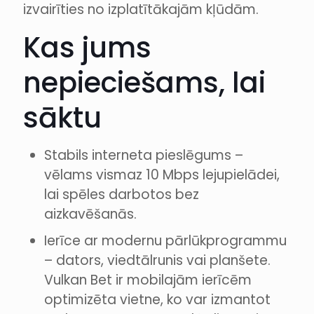
izvairīties no izplatītākajām kļūdām.
Kas jums
nepieciešams, lai
sāktu
Stabils interneta pieslēgums –
vēlams vismaz 10 Mbps lejupielādei,
lai spēles darbotos bez
aizkavēšanās.
Ierīce ar modernu pārlūkprogrammu
– dators, viedtālrunis vai planšete.
Vulkan Bet ir mobilajām ierīcēm
optimizēta vietne, ko var izmantot