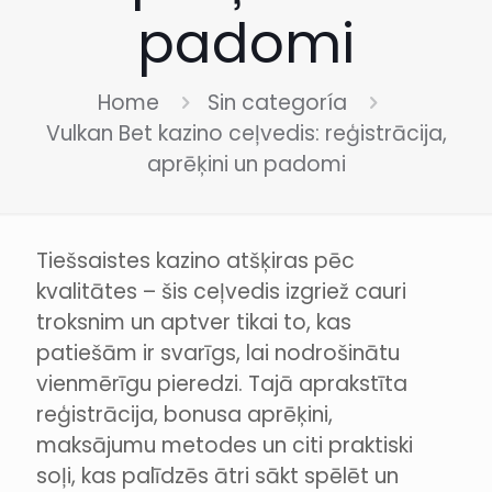
padomi
Home
Sin categoría
Vulkan Bet kazino ceļvedis: reģistrācija,
aprēķini un padomi
Tiešsaistes kazino atšķiras pēc
kvalitātes – šis ceļvedis izgriež cauri
troksnim un aptver tikai to, kas
patiešām ir svarīgs, lai nodrošinātu
vienmērīgu pieredzi. Tajā aprakstīta
reģistrācija, bonusa aprēķini,
maksājumu metodes un citi praktiski
soļi, kas palīdzēs ātri sākt spēlēt un