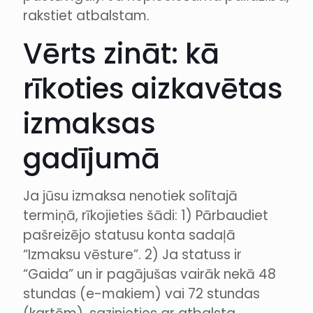
rakstiet atbalstam.
Vērts zināt: kā
rīkoties aizkavētas
izmaksas
gadījumā
Ja jūsu izmaksa nenotiek solītajā
termiņā, rīkojieties šādi: 1) Pārbaudiet
pašreizējo statusu konta sadaļā
“Izmaksu vēsture”. 2) Ja statuss ir
“Gaida” un ir pagājušas vairāk nekā 48
stundas (e-makiem) vai 72 stundas