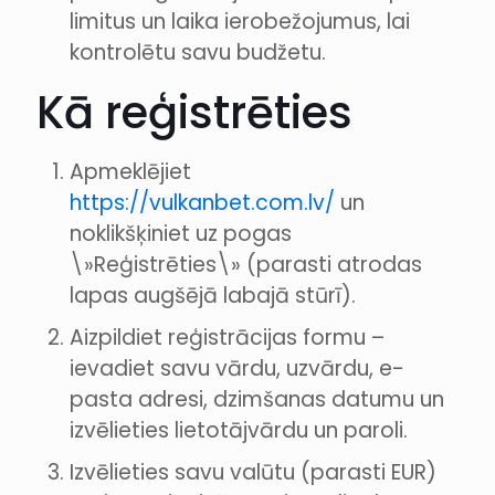
limitus un laika ierobežojumus, lai
kontrolētu savu budžetu.
Kā reģistrēties
Apmeklējiet
https://vulkanbet.com.lv/
un
noklikšķiniet uz pogas
\»Reģistrēties\» (parasti atrodas
lapas augšējā labajā stūrī).
Aizpildiet reģistrācijas formu –
ievadiet savu vārdu, uzvārdu, e-
pasta adresi, dzimšanas datumu un
izvēlieties lietotājvārdu un paroli.
Izvēlieties savu valūtu (parasti EUR)