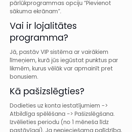
pārlūkprogrammas opciju “Pievienot
sākuma ekrānam”.
Vai ir lojalitātes
programma?
Jā, pastāv VIP sistēma ar vairākiem
līmeņiem, kurā jūs iegūstat punktus par
likmēm, kurus vēlāk var apmainīt pret
bonusiem.
Kā pašizslēgties?
Dodieties uz konta iestatījumiem ->
Atbildīga spēlēšana -> Pašizslēgšana.
Izvēlieties periodu (no 1 mēneša līdz
pastāvīgai). Ja nepieciešama palīdzība,