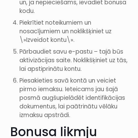
un, ja nepieciešams, ievadiet bonusa
kodu.
Piekrītiet noteikumiem un
nosacījumiem un noklikšķiniet uz
\»Izveidot kontu\».
Pārbaudiet savu e-pastu – tajā būs
aktivizācijas saite. Noklikšķiniet uz tās,
lai apstiprinātu kontu.
Piesakieties savā kontā un veiciet
pirmo iemaksu. Ieteicams jau šajā
posmā augšupielādēt identifikācijas
dokumentus, lai paātrinātu vēlāku
izmaksu apstrādi.
Bonusa likmju