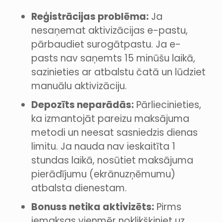
Reģistrācijas problēma:
Ja
nesaņemat aktivizācijas e-pastu,
pārbaudiet surogātpastu. Ja e-
pasts nav saņemts 15 minūšu laikā,
sazinieties ar atbalstu čatā un lūdziet
manuālu aktivizāciju.
Depozīts neparādās:
Pārliecinieties,
ka izmantojāt pareizu maksājuma
metodi un neesat sasniedzis dienas
limitu. Ja nauda nav ieskaitīta 1
stundas laikā, nosūtiet maksājuma
pierādījumu (ekrānuzņēmumu)
atbalsta dienestam.
Bonuss netika aktivizēts:
Pirms
iemaksas vienmēr noklikšķiniet uz