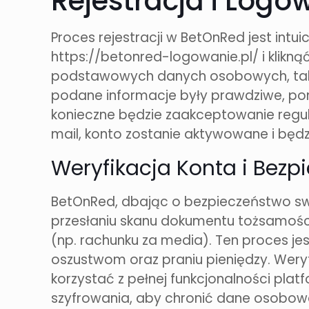
Rejestracja i Log
Proces rejestracji w BetOnRed jest intui
https://betonred-logowanie.pl/ i klikną
podstawowych danych osobowych, takich
podane informacje były prawdziwe, p
konieczne będzie zaakceptowanie regula
mail, konto zostanie aktywowane i będ
Weryfikacja Konta i Bezp
BetOnRed, dbając o bezpieczeństwo sw
przesłaniu skanu dokumentu tożsamośc
(np. rachunku za media). Ten proces j
oszustwom oraz praniu pieniędzy. Weryf
korzystać z pełnej funkcjonalności pl
szyfrowania, aby chronić dane osobowe