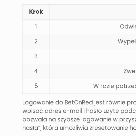
Krok
1
Odwie
2
Wypeł
3
4
Zwer
5
W razie potrze
Logowanie do BetOnRed jest równie pros
wpisać adres e-mail i hasło użyte podc
pozwala na szybsze logowanie w przysz
hasła”, która umożliwia zresetowanie 