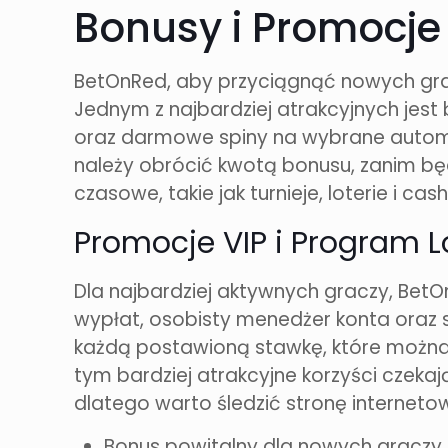
Bonusy i Promocje
BetOnRed, aby przyciągnąć nowych grac
Jednym z najbardziej atrakcyjnych jes
oraz darmowe spiny na wybrane automat
należy obrócić kwotą bonusu, zanim bę
czasowe, takie jak turnieje, loterie i
Promocje VIP i Program 
Dla najbardziej aktywnych graczy, BetOn
wypłat, osobisty menedżer konta oraz 
każdą postawioną stawkę, które można
tym bardziej atrakcyjne korzyści czeka
dlatego warto śledzić stronę internet
Bonus powitalny dla nowych graczy.