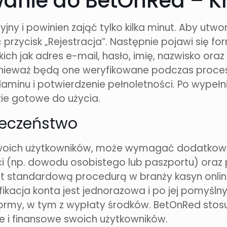
owanie do BetOnRed – K
cyjny i powinien zająć tylko kilka minut. Aby utw
ć przycisk „Rejestracja”. Następnie pojawi się 
 jak adres e-mail, hasło, imię, nazwisko oraz 
onieważ będą one weryfikowane podczas proce
minu i potwierdzenie pełnoletności. Po wypełnie
zie gotowe do użycia.
ieczeństwo
oich użytkowników, może wymagać dodatkowej 
i (np. dowodu osobistego lub paszportu) oraz 
est standardową procedurą w branży kasyn onlin
ikacja konta jest jednorazowa i po jej pomyśl
atformy, w tym z wypłaty środków. BetOnRed st
 i finansowe swoich użytkowników.