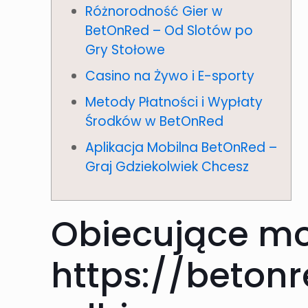
Różnorodność Gier w
BetOnRed – Od Slotów po
Gry Stołowe
Casino na Żywo i E-sporty
Metody Płatności i Wypłaty
Środków w BetOnRed
Aplikacja Mobilna BetOnRed –
Graj Gdziekolwiek Chcesz
Obiecujące moż
https://betonr