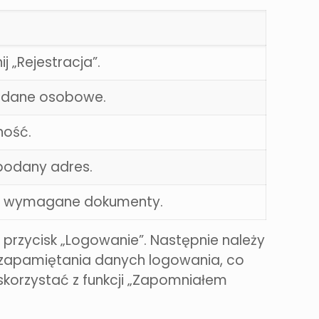
j „Rejestracja”.
e dane osobowe.
ność.
a podany adres.
ając wymagane dokumenty.
 przycisk „Logowanie”. Następnie należy
ję zapamiętania danych logowania, co
korzystać z funkcji „Zapomniałem