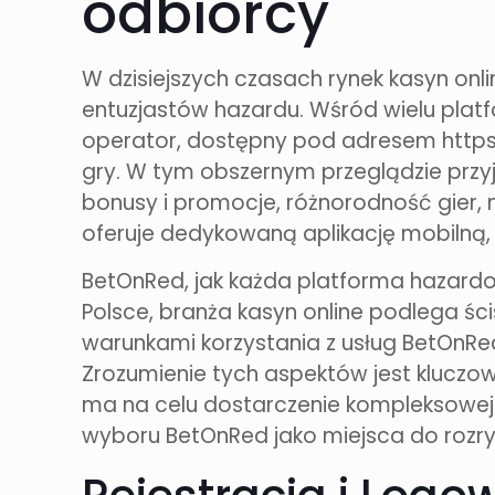
odbiorcy
W dzisiejszych czasach rynek kasyn onli
entuzjastów hazardu. Wśród wielu platf
operator, dostępny pod adresem https
gry. W tym obszernym przeglądzie przyjr
bonusy i promocje, różnorodność gier,
oferuje dedykowaną aplikację mobilną,
BetOnRed, jak każda platforma hazardo
Polsce, branża kasyn online podlega ści
warunkami korzystania z usług BetOnRed
Zrozumienie tych aspektów jest kluczo
ma na celu dostarczenie kompleksowej
wyboru BetOnRed jako miejsca do rozry