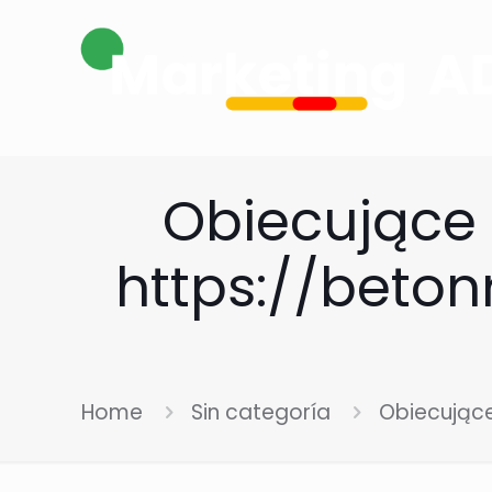
Obiecujące m
https://beton
Home
Sin categoría
Obiecujące