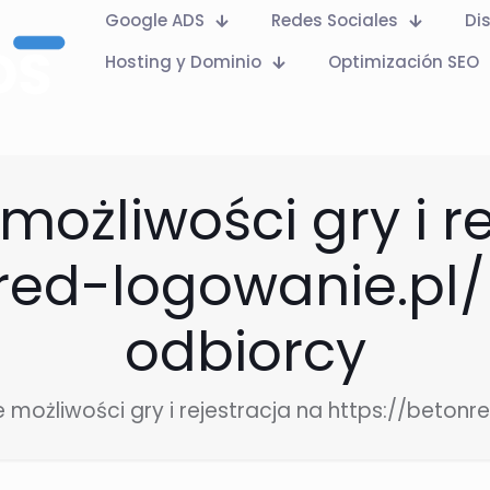
Google ADS
Redes Sociales
Di
Hosting y Dominio
Optimización SEO
ożliwości gry i r
red-logowanie.pl/
odbiorcy
 możliwości gry i rejestracja na https://betonr