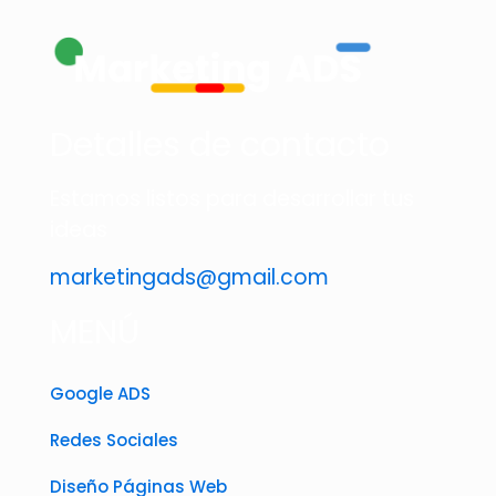
Detalles de contacto
Estamos listos para desarrollar tus
ideas
marketingads@gmail.com
MENÚ
Google ADS
Redes Sociales
Diseño Páginas Web