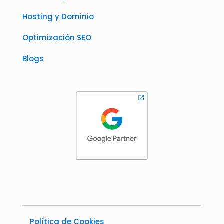
Hosting y Dominio
Optimización SEO
Blogs
Política de Cookies