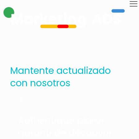
Mantente actualizado
con nosotros
Marketing ADS
on
7 agosto,
2026
0
Authentique plaisir
garanti de découvrir