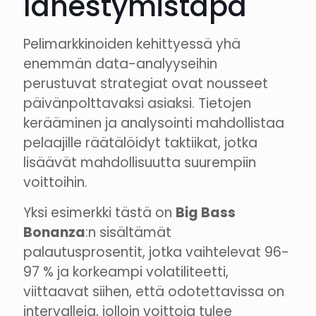
lähestymistapa
Pelimarkkinoiden kehittyessä yhä
enemmän data-analyyseihin
perustuvat strategiat ovat nousseet
päivänpolttavaksi asiaksi. Tietojen
kerääminen ja analysointi mahdollistaa
pelaajille räätälöidyt taktiikat, jotka
lisäävät mahdollisuutta suurempiin
voittoihin.
Yksi esimerkki tästä on
Big Bass
Bonanza
:n sisältämät
palautusprosentit, jotka vaihtelevat 96-
97 % ja korkeampi volatiliteetti,
viittaavat siihen, että odotettavissa on
intervalleja, jolloin voittoja tulee