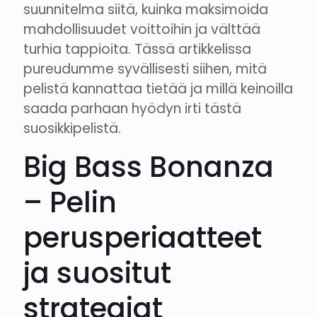
suunnitelma siitä, kuinka maksimoida
mahdollisuudet voittoihin ja välttää
turhia tappioita. Tässä artikkelissa
pureudumme syvällisesti siihen, mitä
pelistä kannattaa tietää ja millä keinoilla
saada parhaan hyödyn irti tästä
suosikkipelistä.
Big Bass Bonanza
– Pelin
perusperiaatteet
ja suositut
strategiat