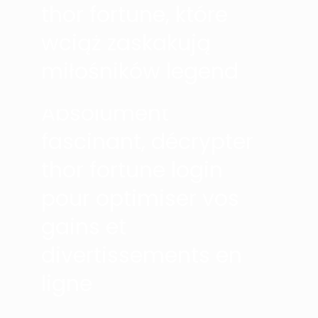
thor fortune, które
wciąż zaskakują
Marketing ADS
on
6 agosto,
miłośników legend
2026
0
Absolument
fascinant, décrypter
thor fortune login
pour optimiser vos
gains et
divertissements en
ligne
Marketing ADS
on
6 agosto,