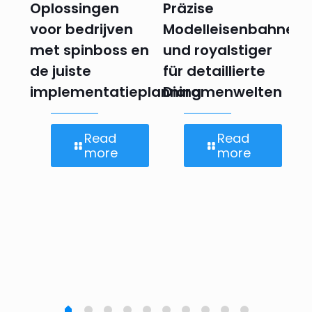
Oplossingen
Präzise
V
er
voor bedrijven
Modelleisenbahnen
re
p-
met spinboss en
und royalstiger
bo
de juiste
für detaillierte
– 
g
implementatieplanning
Dioramenwelten
Read
Read
more
more