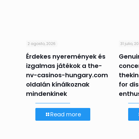
2 agosto, 2026
31 julio, 2
ακών
Érdekes nyeremények és
Genui
ης
izgalmas játékok a the-
conce
n για
nv-casinos-hungary.com
theki
oldalán kínálkoznak
for di
mindenkinek
enthu
Read more