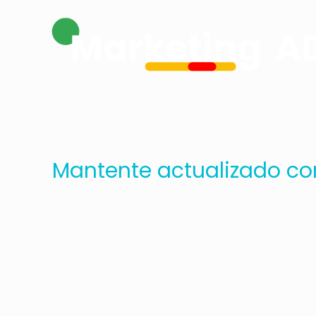
Mantente actualizado co