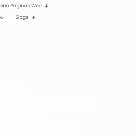
seño Páginas Web
Blogs
Marketing ADS
on
7 agosto,
2026
0
Innovative Strategien
bewegen
Unternehmen mit