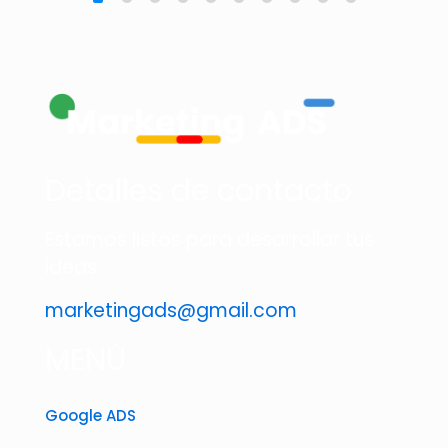
Detalles de contacto
Estamos listos para desarrollar tus
ideas
marketingads@gmail.com
MENÚ
Google ADS