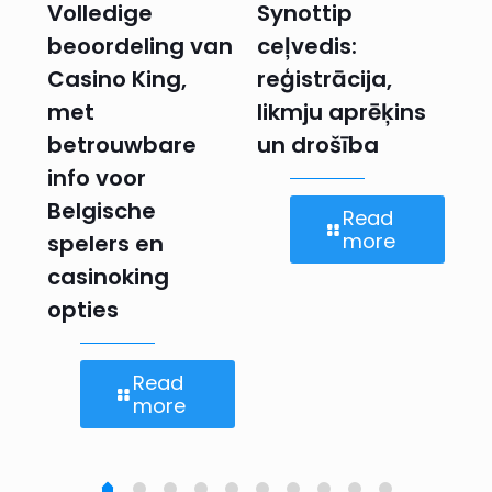
र
Volledige
Synottip
L
beoordeling van
ceļvedis:
Vi
ों
Casino King,
reģistrācija,
P
met
likmju aprēķins
betrouwbare
un drošība
info voor
Belgische
Read
more
spelers en
casinoking
opties
Read
more