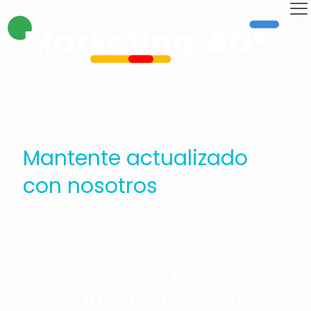
Mantente actualizado
con nosotros
Marketing ADS
on
7 agosto,
2026
0
Authentique plaisir
garanti de découvrir